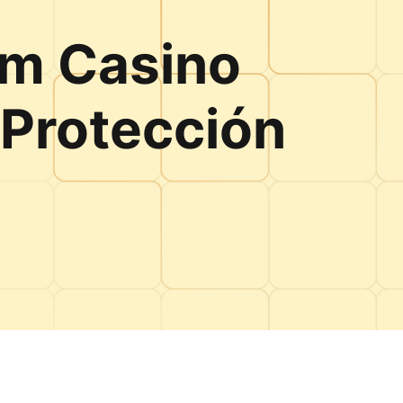
om Casino
 Protección