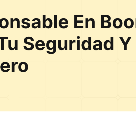
onsable En Bo
Tu Seguridad Y
mero