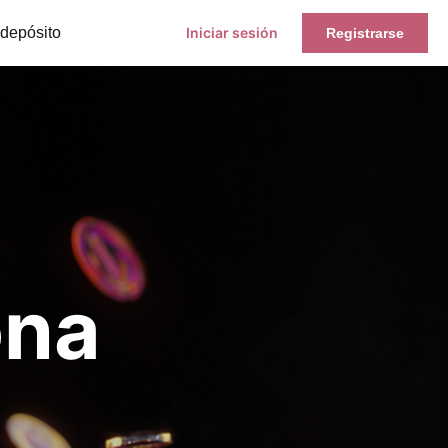
 depósito
Iniciar sesión
Registrarse
ona