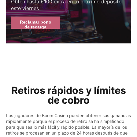
Obtén hasta €100 extra en tu próximo depósito
este viernes
Reclamar bono
de recarga
Retiros rápidos y límites
de cobro
Los jugadores de Boom Casino pueden obtener sus ganancias
rápidamente porque el proceso de retiro se ha simplificado
para que sea lo más fácil y rápido posible. La mayoría de los
retiros se procesan en un plazo de 24 horas después de que