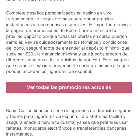
Completa desafíos personalizados en casino en vivo,
tragamonedas o juegos de mesa para ganar premios
instantáneos y recompensas especiales. Es importante revisar
la página de promociones de Boom Casino antes de tu
próximo depósito porque todas las ofertas en curso pueden
cambiar. Revisa cuidadosamente los términos y condiciones
del bono, asegurándote de entender el depósito mínimo (que
suele ser €20), la ganancia máxima y qué juegos afectan de
diferentes maneras a los requisitos de apuesta. Esto asegura
que saques el máximo provecho de cada promoción a la que
pueden acceder los jugadores de español.
Ver todas las promociones actuales
Boom Casino tiene una serie de opciones de depósito seguras
y fáciles para jugadores de España. La plataforma facilita y
asegura añadir dinero a tu cuenta, ya sea que prefieras usar
tarjetas, monederos electrónicos o transferencias bancarias
instantáneas.