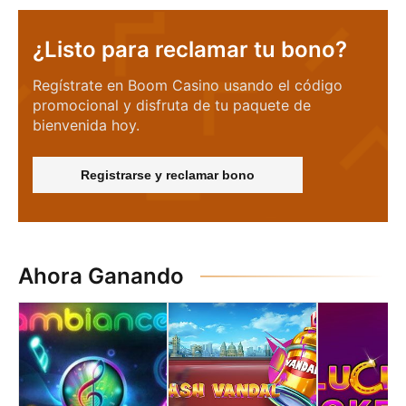
¿Listo para reclamar tu bono?
Regístrate en Boom Casino usando el código
promocional y disfruta de tu paquete de
bienvenida hoy.
Registrarse y reclamar bono
Ahora Ganando