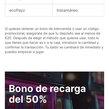
ecoPayz
Instantáneo
Si quieres obtener un bono de bienvenida o usar un código
promocional, asegúrate de que tu depósito sea al menos de
€20. Después de elegir el método que quieres usar, todo lo
que tienes que hacer es ir a la caja, introducir la cantidad y
confirmar la transacción. Tu saldo se cambiará de inmediato y
puedes empezar a jugar.
Bono de recarga
del 50%