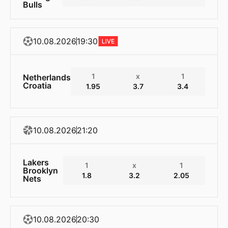
Bulls
10.08.2026
19:30
1
x
1
Netherlands
Croatia
1.95
3.7
3.4
10.08.2026
21:20
Lakers
1
x
1
Brooklyn
1.8
3.2
2.05
Nets
10.08.2026
20:30