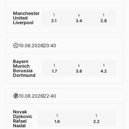
Manchester
1
x
1
United
2.1
3.4
2.8
Liverpool
10.08.2026
20:40
Bayern
1
x
1
Munich
Borussia
1.7
3.8
4.2
Dortmund
10.08.2026
22:40
Novak
1
1
Djokovic
Rafael
1.6
2.2
Nadal