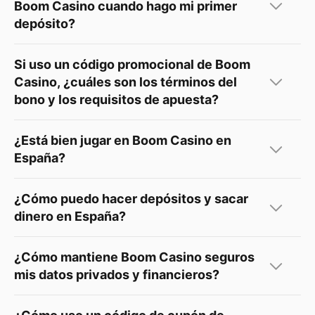
Boom Casino cuando hago mi primer
depósito?
Si uso un código promocional de Boom
Casino, ¿cuáles son los términos del
bono y los requisitos de apuesta?
¿Está bien jugar en Boom Casino en
España?
¿Cómo puedo hacer depósitos y sacar
dinero en España?
¿Cómo mantiene Boom Casino seguros
mis datos privados y financieros?