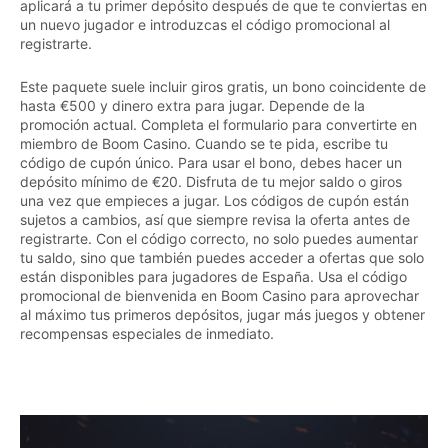
aplicará a tu primer depósito después de que te conviertas en
un nuevo jugador e introduzcas el código promocional al
registrarte.
Este paquete suele incluir giros gratis, un bono coincidente de
hasta €500 y dinero extra para jugar. Depende de la
promoción actual. Completa el formulario para convertirte en
miembro de Boom Casino. Cuando se te pida, escribe tu
código de cupón único. Para usar el bono, debes hacer un
depósito mínimo de €20. Disfruta de tu mejor saldo o giros
una vez que empieces a jugar. Los códigos de cupón están
sujetos a cambios, así que siempre revisa la oferta antes de
registrarte. Con el código correcto, no solo puedes aumentar
tu saldo, sino que también puedes acceder a ofertas que solo
están disponibles para jugadores de España. Usa el código
promocional de bienvenida en Boom Casino para aprovechar
al máximo tus primeros depósitos, jugar más juegos y obtener
recompensas especiales de inmediato.