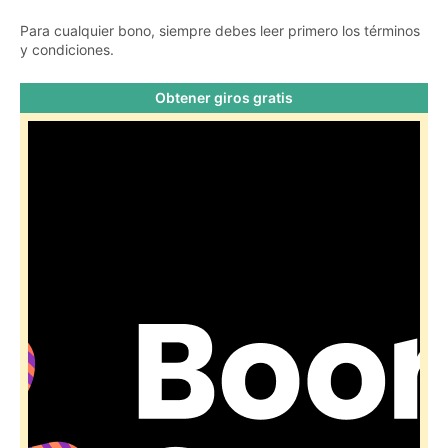
Para cualquier bono, siempre debes leer primero los términos
y condiciones.
Obtener giros gratis